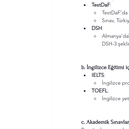
TestDaF
:
TestDaF’da 
Sınav, Türki
DSH
:
Almanya’dak
DSH-3 şekli
b. İngilizce Eğitimi i
IELTS
:
İngilizce pr
TOEFL
:
İngilizce yet
c. Akademik Sınavla