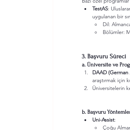
Bazı özel programlar 
TestAS
: Uluslar
uygulanan bir sın
Dil: Almanca
Bölümler: Ma
3. Başvuru Süreci
a. Üniversite ve Pro
DAAD (German A
araştırmak için k
Üniversitelerin k
b. Başvuru Yöntemle
Uni-Assist
:
Çoğu Alman ü