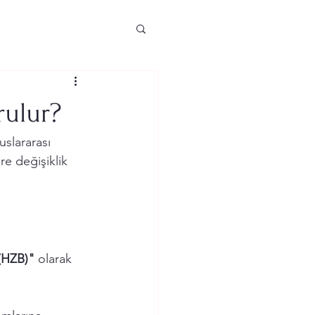
rulur?
uslararası 
re değişiklik 
(HZB)"
 olarak 