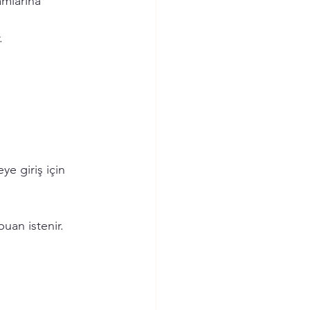
amlarına 
.
eye giriş için 
uan istenir.