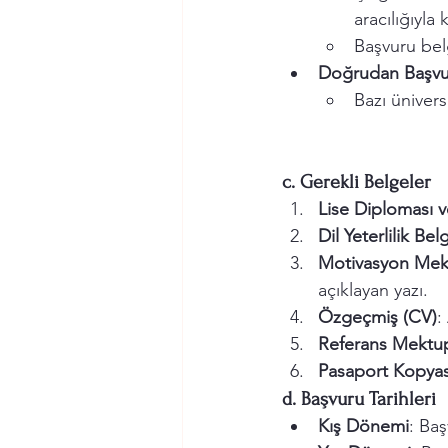
aracılığıyla
Başvuru belg
Doğrudan Başvu
Bazı ünivers
c. Gerekli Belgeler
Lise Diploması v
Dil Yeterlilik Bel
Motivasyon Mekt
açıklayan yazı.
Özgeçmiş (CV)
:
Referans Mektup
Pasaport Kopyas
d. Başvuru Tarihleri
Kış Dönemi
: Baş