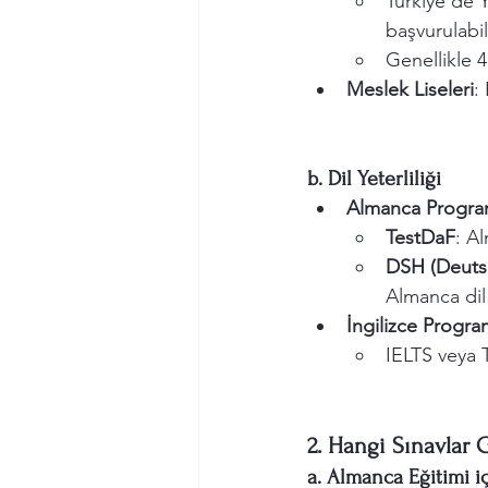
Türkiye’de Y
başvurulabili
Genellikle 4
Meslek Liseleri
:
b. Dil Yeterliliği
Almanca Program
TestDaF
: Al
DSH (Deuts
Almanca dil 
İngilizce Progra
IELTS veya 
2. Hangi Sınavlar 
a. Almanca Eğitimi i