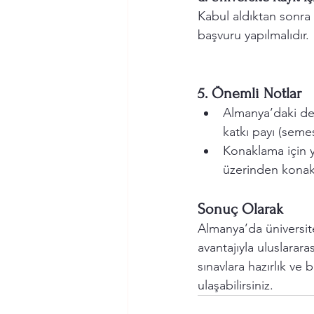
Kabul aldıktan sonra ü
başvuru yapılmalıdır.
5. Önemli Notlar
Almanya’daki dev
katkı payı (seme
Konaklama için y
üzerinden konakla
Sonuç Olarak
Almanya’da üniversit
avantajıyla uluslarara
sınavlara hazırlık ve
ulaşabilirsiniz.