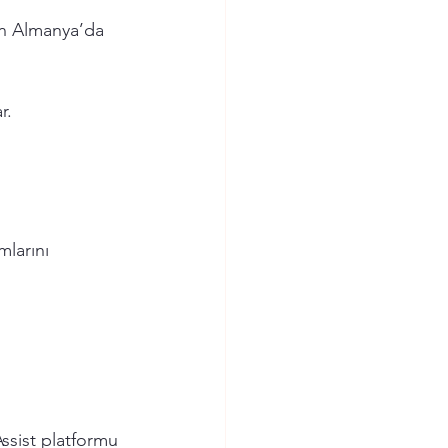
in Almanya’da 
r.
larını 
ssist platformu 