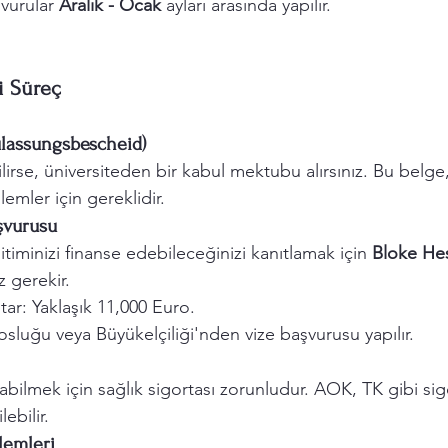
vurular 
Aralık - Ocak
 ayları arasında yapılır.
i Süreç
ulassungsbescheid)
irse, üniversiteden bir kabul mektubu alırsınız. Bu belge,
emler için gereklidir.
şvurusu
timinizi finanse edebileceğinizi kanıtlamak için 
Bloke He
 gerekir.
ar: Yaklaşık 11,000 Euro.
luğu veya Büyükelçiliği'nden vize başvurusu yapılır.
bilmek için sağlık sigortası zorunludur. AOK, TK gibi sig
lebilir.
şlemleri