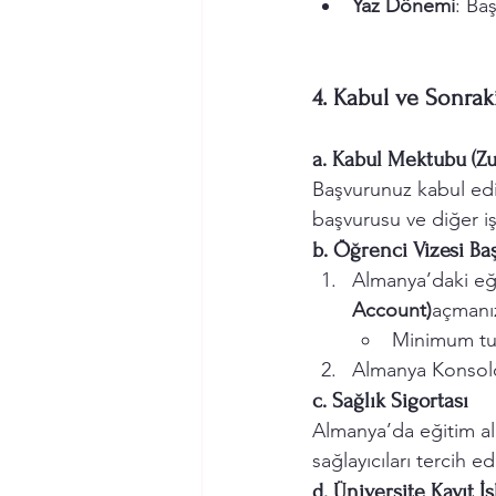
Yaz Dönemi
: Baş
4. Kabul ve Sonrak
a. Kabul Mektubu (Z
Başvurunuz kabul edil
başvurusu ve diğer işl
b. Öğrenci Vizesi Ba
Almanya’daki eği
Account)
açmanız
Minimum tut
Almanya Konsolos
c. Sağlık Sigortası
Almanya’da eğitim ala
sağlayıcıları tercih edi
d. Üniversite Kayıt İ