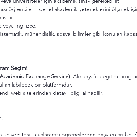
veya üniversiteler için akademik sınav gerekebilir:
arası öğrencilerin genel akademik yeteneklerini ölçmek iç
avdır.
 veya İngilizce.
tematik, mühendislik, sosyal bilimler gibi konuları kapsa
gram Seçimi
cademic Exchange Service)
: Almanya’da eğitim program
ullanılabilecek bir platformdur.
endi web sitelerinden detaylı bilgi alınabilir.
ri
niversitesi, uluslararası öğrencilerden başvuruları Uni-A