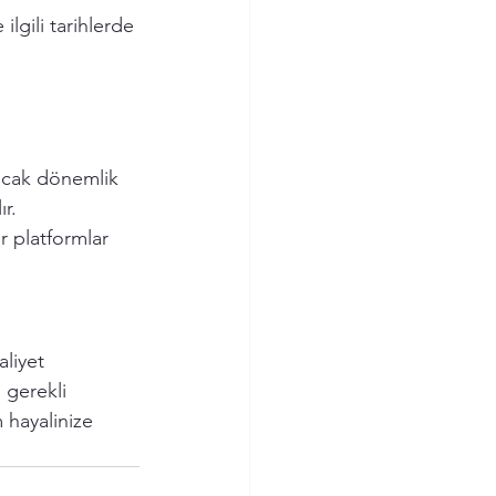
ilgili tarihlerde 
ncak dönemlik 
r.
r platformlar 
liyet 
 gerekli 
 hayalinize 