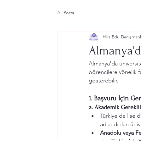
All Posts
Hills Edu Danışmanl
Almanya'da
Almanya'da üniversite 
öğrencilere yönelik fa
gösterebilir. 
1. Başvuru İçin Ger
a. Akademik Gereklil
Türkiye’de lise 
adlandırılan üniv
Anadolu veya Fen