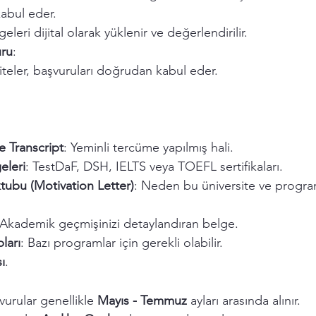
 kabul eder.
eleri dijital olarak yüklenir ve değerlendirilir.
ru
:
iteler, başvuruları doğrudan kabul eder.
e Transcript
: Yeminli tercüme yapılmış hali.
geleri
: TestDaF, DSH, IELTS veya TOEFL sertifikaları.
ubu (Motivation Letter)
: Neden bu üniversite ve program
 Akademik geçmişinizi detaylandıran belge.
ları
: Bazı programlar için gerekli olabilir.
ı
.
vurular genellikle 
Mayıs - Temmuz
 ayları arasında alınır.