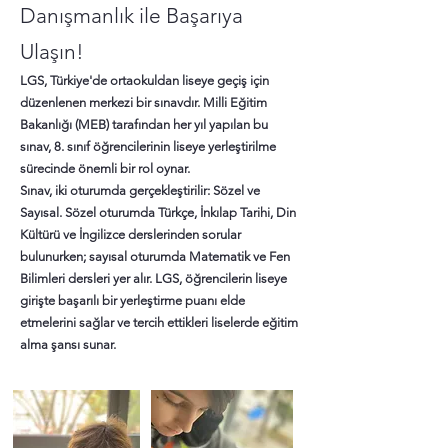
Danışmanlık ile Başarıya
Ulaşın!
LGS, Türkiye'de ortaokuldan liseye geçiş için
düzenlenen merkezi bir sınavdır. Milli Eğitim
Bakanlığı (MEB) tarafından her yıl yapılan bu
sınav, 8. sınıf öğrencilerinin liseye yerleştirilme
sürecinde önemli bir rol oynar.
Sınav, iki oturumda gerçekleştirilir: Sözel ve
Sayısal. Sözel oturumda Türkçe, İnkılap Tarihi, Din
Kültürü ve İngilizce derslerinden sorular
bulunurken; sayısal oturumda Matematik ve Fen
Bilimleri dersleri yer alır. LGS, öğrencilerin liseye
girişte başarılı bir yerleştirme puanı elde
etmelerini sağlar ve tercih ettikleri liselerde eğitim
alma şansı sunar.