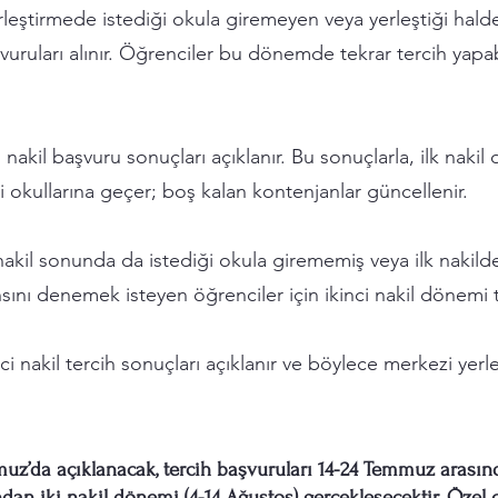
yerleştirmede istediği okula giremeyen veya yerleştiği hal
vuruları alınır. Öğrenciler bu dönemde tekrar tercih yapabil
ci nakil başvuru sonuçları açıklanır. Bu sonuçlarla, ilk nak
 okullarına geçer; boş kalan kontenjanlar güncellenir.
. nakil sonunda da istediği okula girememiş veya ilk nakil
ansını denemek isteyen öğrenciler için ikinci nakil dönemi te
inci nakil tercih sonuçları açıklanır ve böylece merkezi yer
muz’da açıklanacak, tercih başvuruları 14-24 Temmuz arasınd
ından iki nakil dönemi (4-14 Ağustos) gerçekleşecektir. Özel 