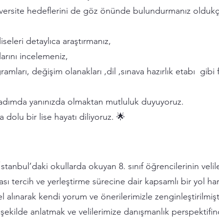
üniversite hedeflerini de göz önünde bulundurmanız oldukç
eleri detaylıca araştırmanız,
larını incelemeniz,
mları, değişim olanakları ,dil ,sınava hazırlık etabı gibi 
adımda yanınızda olmaktan mutluluk duyuyoruz.
 dolu bir lise hayatı diliyoruz. 🌟
stanbul’daki okullarda okuyan 8. sınıf öğrencilerinin velil
ası tercih ve yerleştirme sürecine dair kapsamlı bir yol ha
 alınarak kendi yorum ve önerilerimizle zenginleştirilmiş
 şekilde anlatmak ve velilerimize danışmanlık perspektifi