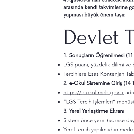
arasında kendi takvimlerine g
yapması büyük önem taşır.
Devlet 
1. Sonuçların Öğrenilmesi (1
LGS puanı, yüzdelik dilimi ve 
Tercihlere Esas Kontenjan Tabl
2. e-Okul Sistemine Giriş (14
https://e-okul.meb.gov.tr
adre
“LGS Tercih İşlemleri” menüsün
3. Yerel Yerleştirme Ekranı
Sistem önce yerel (adrese dayal
Yerel tercih yapılmadan merkez