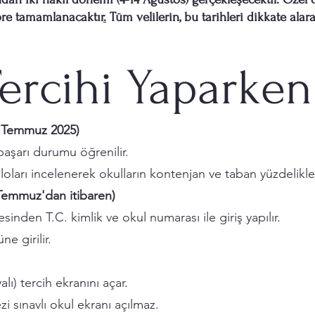
öre tamamlanacaktır
.
Tüm velilerin, bu tarihleri dikkate ala
Tercihi Yaparke
1 Temmuz 2025)
başarı durumu öğrenilir.
oları incelenerek okulların kontenjan ve taban yüzdelikler
 Temmuz'dan itibaren)
sinden T.C. kimlik ve okul numarası ile giriş yapılır.
e girilir.
ı) tercih ekranını açar.
i sınavlı okul ekranı açılmaz.