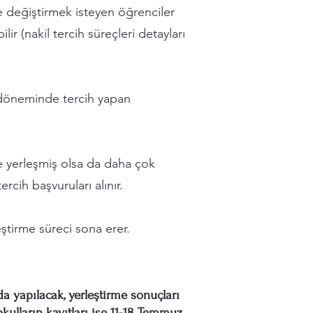
de değiştirmek isteyen öğrenciler
ir (nakil tercih süreçleri detayları
il döneminde tercih yapan
de yerleşmiş olsa da daha çok
rcih başvuruları alınır.
leştirme süreci sona erer.
a yapılacak, yerleştirme sonuçları
okulların kayıtları ise 11-18 Temmuz