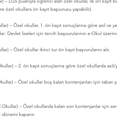
– LGS puanıyla öğrenci alan özel okullar, ilk ön kayıt başv
re özel okullara ön kayıt başvurusu yapabilir).
r) – Özel okullar, 1. ön kayıt sonuçlarına göre asil ve yede
r: Devlet liseleri için tercih başvurularının e-Okul üzer
r) – Özel okullar ikinci tur ön kayıt başvurularını alır.
llar) – 2. ön kayıt sonuçlarına göre özel okullarda asil/ye
ullar) – Özel okullar boş kalan kontenjanları için taba
Okullar) – Özel okullarda kalan son kontenjanlar için serbe
yıt dönemi kapanır.